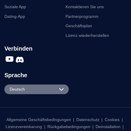
Soziale App
Kontaktieren Sie uns
Dating-App
Partnerprogramm
Geschäftsplan
Lizenz wiederherstellen
Verbinden
Sprache
English
Deutsch
Español
Português
日本語
Allgemeine Geschäftsbedingungen
|
Datenschutz
|
Cookies
|
Lizenzvereinbarung
|
Rückgabebedingungen
|
Deinstallation
|
한국어