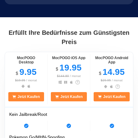
Erfüllt Ihre Bedürfnisse zum Günstigsten
Preis
MocPOGO
MocPOGO iOS App
MocPOGO Android
Desktop
App
19.95
$
9.95
14.95
$
$
$144.80
/ monat
$19.95
/ monat
$29.95
/ monat
Jetzt Kaufen
Jetzt Kaufen
Jetzt Kaufen
Kein Jailbreak/Root
Pokemon Go/MHN-Spoofing