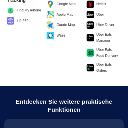
Tracking
Google Map
Netflix
Find My iPhone
Apple Map
Uber
Life360
Gaode Map
Uber Driver
Uber Eats
Waze
Manager
Uber Eats:
Food Delivery
Uber Eats
Orders
Entdecken Sie weitere praktische
Funktionen