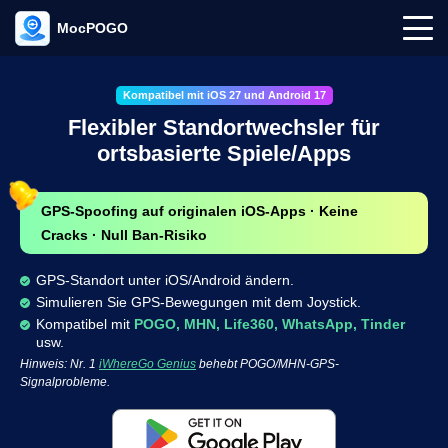
MocPOGO
Kompatibel mit iOS 27 und Android 17
Flexibler Standortwechsler für
ortsbasierte Spiele/Apps
GPS-Spoofing auf originalen iOS-Apps · Keine
Cracks · Null Ban-Risiko
GPS-Standort unter iOS/Android ändern.
Simulieren Sie GPS-Bewegungen mit dem Joystick.
Kompatibel mit
POGO, MHN, Life360, WhatsApp, Tinder
usw.
Hinweis: Nr. 1
iWhereGo Genius
behebt POGO/MHN-GPS-
Signalprobleme.