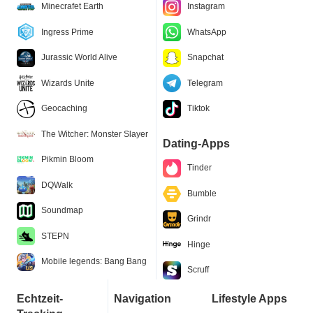
Minecrafet Earth
Instagram
Ingress Prime
WhatsApp
Jurassic World Alive
Snapchat
Wizards Unite
Telegram
Geocaching
Tiktok
The Witcher: Monster Slayer
Dating-Apps
Pikmin Bloom
Tinder
DQWalk
Bumble
Soundmap
Grindr
STEPN
Hinge
Mobile legends: Bang Bang
Scruff
Echtzeit-
Navigation
Lifestyle Apps