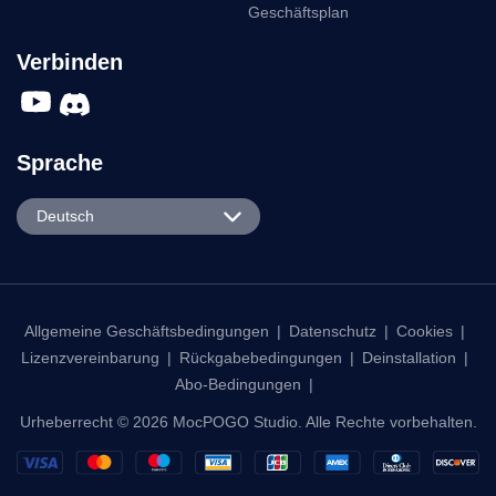
Geschäftsplan
Verbinden
Sprache
English
Deutsch
Español
Português
日本語
Allgemeine Geschäftsbedingungen
|
Datenschutz
|
Cookies
|
Lizenzvereinbarung
|
Rückgabebedingungen
|
Deinstallation
|
한국어
Abo-Bedingungen
|
繁體中文
Urheberrecht © 2026 MocPOGO Studio. Alle Rechte vorbehalten.
Français
Deutsch