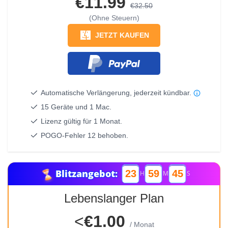
€11.99
€32.50
(Ohne Steuern)
JETZT KAUFEN
Automatische Verlängerung, jederzeit kündbar.
15 Geräte und 1 Mac.
Lizenz gültig für 1 Monat.
POGO-Fehler 12 behoben.
Blitzangebot:
23
59
45
H
M
S
Lebenslanger Plan
<
€1.00
/ Monat