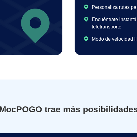
Personaliza rutas pa
Encuéntrate instant
teletransporte
Modo de velocidad fl
MocPOGO trae más posibilidade