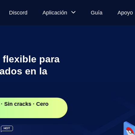
Discord
Aplicación
Guía
Apoyo
ratore
MocPOGO
le di
for iOS
émon
flexible para
Cambia la
uladora
ubicación del
ados en la
 de
iPhone
émon
directamente
en apps
oficiales
· Sin cracks · Cero
MocPOGO
for
Android