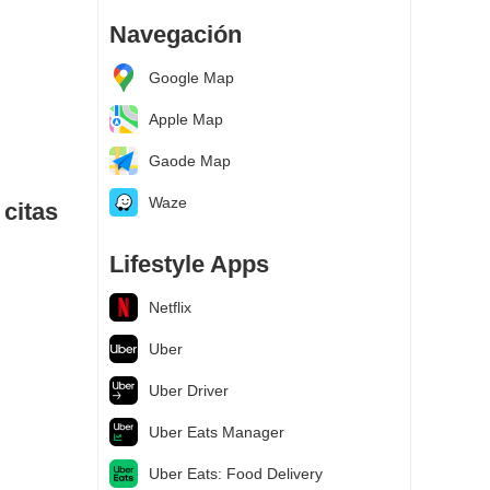
Navegación
Google Map
Apple Map
Gaode Map
Waze
 citas
Lifestyle Apps
Netflix
Uber
Uber Driver
Uber Eats Manager
Uber Eats: Food Delivery