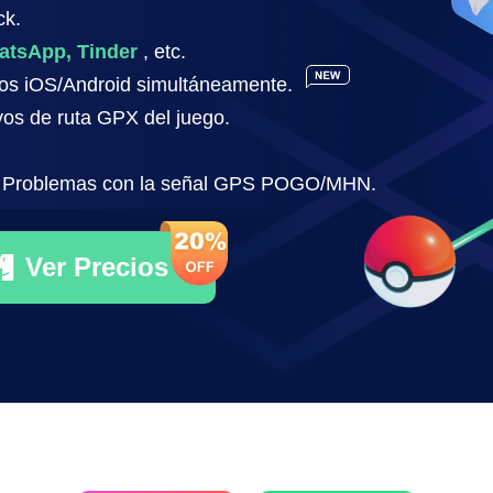
ck.
Aplicación
atsApp, Tinder
, etc.
de cambio
de
tivos iOS/Android simultáneamente.
ubicación
vos de ruta GPX del juego.
de Android
sin root
Problemas con la señal GPS POGO/MHN.
Ver Precios