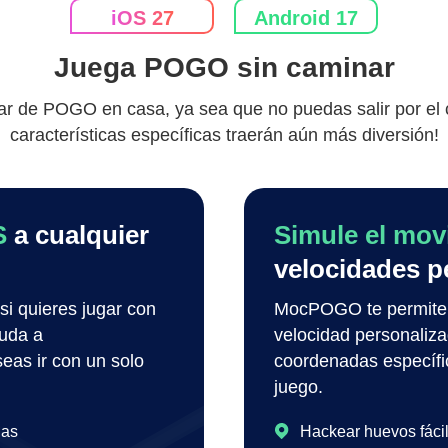
iOS 27
Android 17
Juega POGO sin caminar
 de POGO en casa, ya sea que no puedas salir por el c
características específicas traerán aún más diversión!
S
a cualquier
Simule el mov
velocidades p
si quieres jugar con
MocPOGO te permite 
uda a
velocidad personaliz
seas ir con un solo
coordenadas específic
juego.
das
Hackear huevos fáci