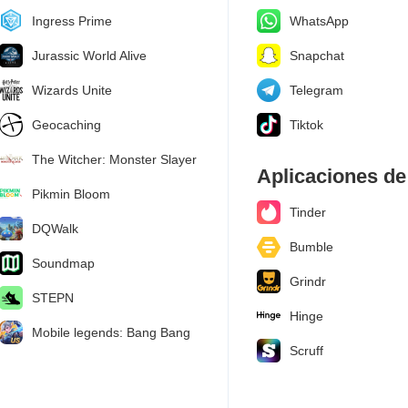
Ingress Prime
WhatsApp
Jurassic World Alive
Snapchat
Wizards Unite
Telegram
Geocaching
Tiktok
The Witcher: Monster Slayer
Aplicaciones de
Pikmin Bloom
Tinder
DQWalk
Bumble
Soundmap
Grindr
STEPN
Hinge
Mobile legends: Bang Bang
Scruff