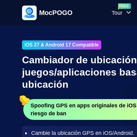
MocPOGO
Tour
Gene
Casua
iOS 27 & Android 17 Compatible
Pok
Cambiador de ubicación 
Calc
juegos/aplicaciones bas
de IV
Pok
ubicación
GO
Spoofing GPS en apps originales de iOS 
riesgo de ban
Cambie la ubicación GPS en iOS/Android.