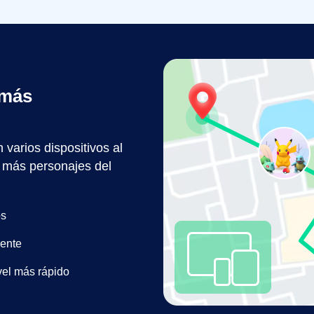
más
arios dispositivos al
 más personajes del
os
ente
vel más rápido