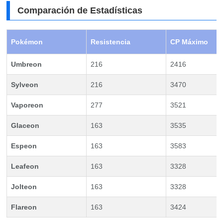
Comparación de Estadísticas
Pokémon
Resistencia
CP Máximo
Umbreon
216
2416
Sylveon
216
3470
Vaporeon
277
3521
Glaceon
163
3535
Espeon
163
3583
Leafeon
163
3328
Jolteon
163
3328
Flareon
163
3424