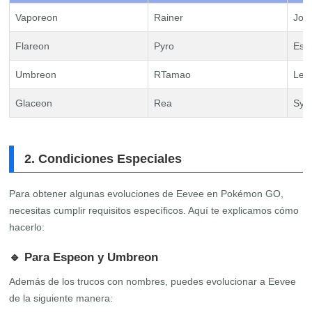
Vaporeon
Rainer
Jolt
Flareon
Pyro
Esp
Umbreon
RTamao
Lea
Glaceon
Rea
Syl
2. Condiciones Especiales
Para obtener algunas evoluciones de Eevee en Pokémon GO,
necesitas cumplir requisitos específicos. Aquí te explicamos cómo
hacerlo:
🔹 Para Espeon y Umbreon
Además de los trucos con nombres, puedes evolucionar a Eevee
de la siguiente manera: