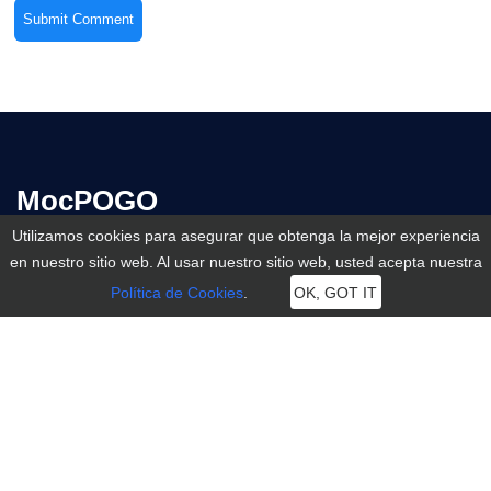
MocPOGO
Utilizamos cookies para asegurar que obtenga la mejor experiencia
MocPOGO tiene como objetivo proporcionar a los usuarios la
en nuestro sitio web. Al usar nuestro sitio web, usted acepta nuestra
tecnología más profesional para resolver las necesidades de
Política de Cookies
.
OK, GOT IT
problemas de posicionamiento de dispositivos iOS y Android.
Recursos
Apoyo
Tutoriales prácticos
Sobre nosotros
Guía del usuario
Centro de Apoyo
Aplicación social
Contáctenos