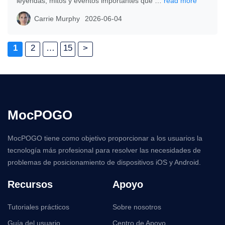
leyendas, mitos y eventos importantes que …
read more
Carrie Murphy
2026-06-04
1
2
…
15
>
MocPOGO
MocPOGO tiene como objetivo proporcionar a los usuarios la
tecnología más profesional para resolver las necesidades de
problemas de posicionamiento de dispositivos iOS y Android.
Recursos
Apoyo
Tutoriales prácticos
Sobre nosotros
Guía del usuario
Centro de Apoyo