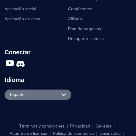
Aplicación social
Contáctenos
Aplicación de citas
Afiliado
Plan de negocios
Recuperar licencia
Conectar
Idioma
English
Español
Español
Português
日本語
Términos y condiciones
|
Privacidad
|
Galletas
|
Acuerdo de licencia
|
Politica de reembolso
|
Desinstalar
|
한국어