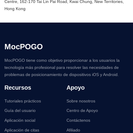
Centre, 162-170 Tai Lin Pai Road, Kwai Chung, New Territories,
Hong Kong
MocPOGO
MocPOGO tiene como objetivo proporcionar a los usuarios la
tecnología más profesional para resolver las necesidades de
problemas de posicionamiento de dispositivos iOS y Android.
Recursos
Apoyo
Tutoriales prácticos
Sobre nosotros
Guía del usuario
Centro de Apoyo
Aplicación social
Contáctenos
Aplicación de citas
Afiliado