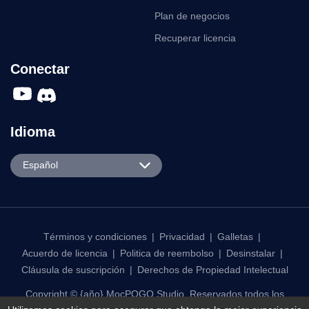
Plan de negocios
Recuperar licencia
Conectar
Idioma
English
Español
Español
Português
日本語
Términos y condiciones
|
Privacidad
|
Galletas
|
Acuerdo de licencia
|
Politica de reembolso
|
Desinstalar
|
한국어
Cláusula de suscripción
|
Derechos de Propiedad Intelectual
繁體中文
Copyright © {año} MocPOGO Studio. Reservados todos los
Français