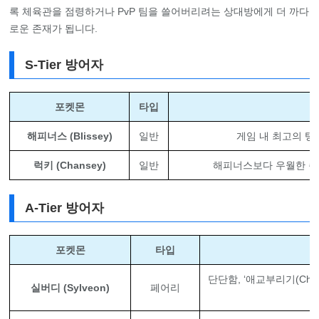
록 체육관을 점령하거나 PvP 팀을 쓸어버리려는 상대방에게 더 까다
로운 존재가 됩니다.
S-Tier 방어자
포켓몬
타입
해피너스 (Blissey)
일반
게임 내 최고의 탱
럭키 (Chansey)
일반
해피너스보다 우월한 순수
A-Tier 방어자
포켓몬
타입
단단함, ‘애교부리기(Cha
실버디 (Sylveon)
페어리