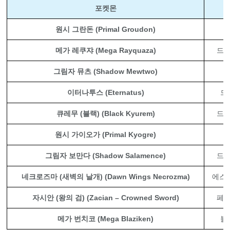
포켓몬
원시 그란돈 (Primal Groudon)
땅
메가 레쿠쟈 (Mega Rayquaza)
드래
그림자 뮤츠 (Shadow Mewtwo)
이터나투스 (Eternatus)
드
큐레무 (블랙) (Black Kyurem)
드래
원시 가이오가 (Primal Kyogre)
그림자 보만다 (Shadow Salamence)
드래
네크로즈마 (새벽의 날개) (Dawn Wings Necrozma)
에스퍼
자시안 (왕의 검) (Zacian – Crowned Sword)
페어
메가 번치코 (Mega Blaziken)
불