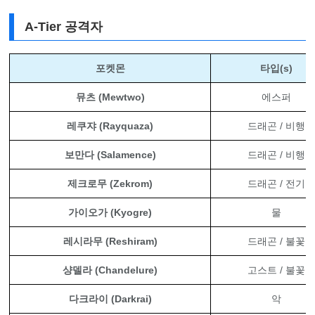
A-Tier 공격자
포켓몬
타입(s)
뮤츠 (Mewtwo)
에스퍼
레쿠쟈 (Rayquaza)
드래곤 / 비행
보만다 (Salamence)
드래곤 / 비행
제크로무 (Zekrom)
드래곤 / 전기
가이오가 (Kyogre)
물
레시라무 (Reshiram)
드래곤 / 불꽃
샹델라 (Chandelure)
고스트 / 불꽃
다크라이 (Darkrai)
악