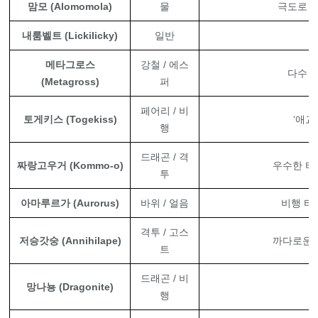
맘모 (Alomomola)
물
극도로 높
내룸벨트 (Lickilicky)
일반
메타그로스
강철 / 에스
다수 
(Metagross)
퍼
페어리 / 비
토게키스 (Togekiss)
‘애교
행
드래곤 / 격
짜랑고우거 (Kommo-o)
우수한 타
투
아마루르가 (Aurorus)
바위 / 얼음
비행 타
격투 / 고스
저승갓숭 (Annihilape)
까다로운 
트
드래곤 / 비
망나뇽 (Dragonite)
행