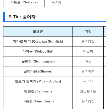
콰트로 (Clodsire)
독 / 땅
전
B-Tier 방어자
포켓몬
타입
가라르 메더 (Galarian Stunfisk)
땅 / 강철
마자용 (Wobbuffet)
에스퍼
돌헨진 (Stonjourner)
바위
글라이온 (Gliscor)
땅 / 비행
알로라 질뻐기 (Muk – Alolan)
독 / 악
탱탱겔 (Jellicent)
고스트 / 물
너트령 (Ferrothorn)
풀 / 강철