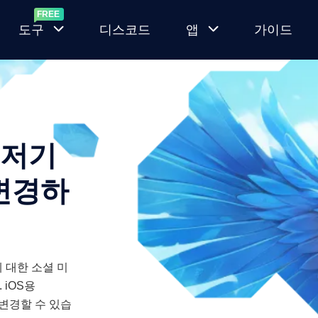
도구
디스코드
앱
가이드
랜
MocPOGO
덤
for iOS
포
켓
새로운 네이
 저기
몬
티브 모드로
생
GPS 위치 변
변경하
성
경 앱
기
MocPOGO
포
for
켓
Android
 대한 소셜 미
몬
 iOS용
고
루트가 없는
 변경할 수 있습
IV
Android 위