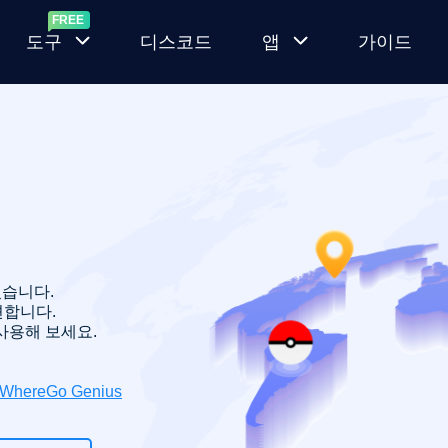
도구
디스코드
앱
가이드
랜
MocPOGO
덤
for iOS
포
켓
새로운 네이
몬
티브 모드로
생
GPS 위치 변
성
경 앱
있습니다.
기
션합니다.
MocPOGO
을 사용해 보세요.
포
for
켓
Android
몬
iWhereGo Genius
고
루트가 없는
IV
Android 위