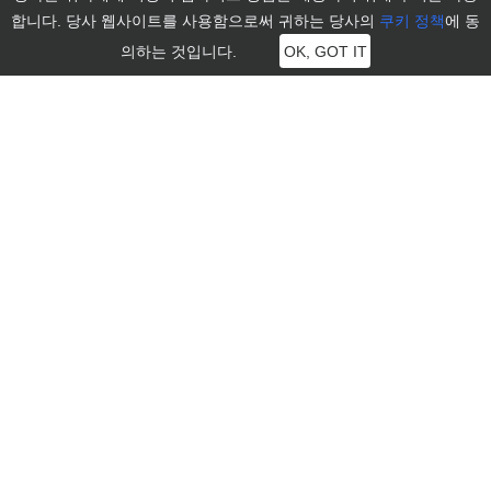
합니다. 당사 웹사이트를 사용함으로써 귀하는 당사의
쿠키 정책
에 동
의하는 것입니다.
OK, GOT IT
MocPOGO
MocPOGO는 iOS 및 Android 기기의 위치 문제를 해결하기 위해 사
용자에게 가장 전문적인 기술을 제공하는 것을 목표로 합니다.
리소스
지원
How-to 튜토리얼
회사 소개
사용 가이드
지원 센터