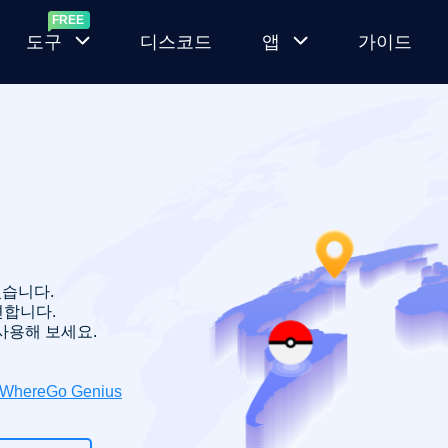
도구
디스코드
앱
가이드
랜
MocPOGO
덤
for iOS
포
켓
새로운 네이
몬
티브 모드로
생
GPS 위치 변
성
경 앱
있습니다.
기
션합니다.
MocPOGO
을 사용해 보세요.
포
for
켓
Android
몬
iWhereGo Genius
고
루트가 없는
IV
Android 위