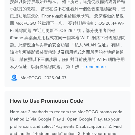
按鈕以保持屏幕始終顯示。 如上所述，這是使設備始終處於顯
示狀態的教程。 當您在從不右側看到一個藍色複選標記時，您
已成功地讓您的 iPhone 始終處於顯示狀態。 您需要做的是返
回 MocPOGO 並繼續下一步。 疑難排解指南：iOS 26.4+ Wi-
Fi 連線問題 在近期更新至 iOS 26.4 後，部分使用者回報
iPhone 與桌面應用程式在同一個本地 Wi-Fi 網路下出現連線問
題。此情況通常與新的安全功能 「私人 WLAN 位址」 有關，
該功能可能影響裝置偵測以及應用程式之間所需的本地網路通
訊。 請依照以下三個步驟，僅針對目前使用的 Wi-Fi 網路停用
私人位址，以解決連線問題。 第 1 步 …
read more
MocPOGO
2026-04-07
How to Use Promotion Code
Here are 2 methods to redeem the MocPOGO promo code:
Method 1: Via Google Play 1. Open Google Play, tap your
profile icon, and select “Payments & subscriptions.” 2. Find
and tap the “Redeem code” option. 3. Enter your promo