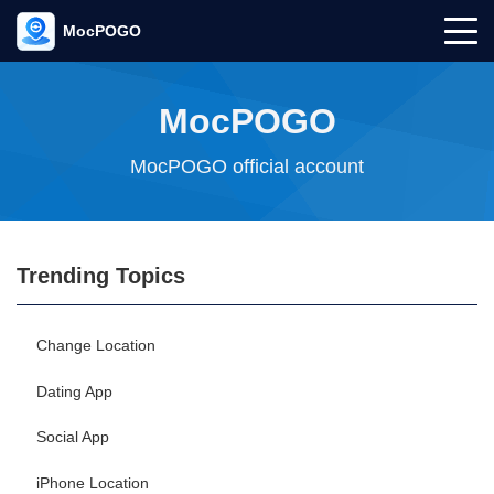
MocPOGO
MocPOGO
MocPOGO official account
Trending Topics
Change Location
Dating App
Social App
iPhone Location