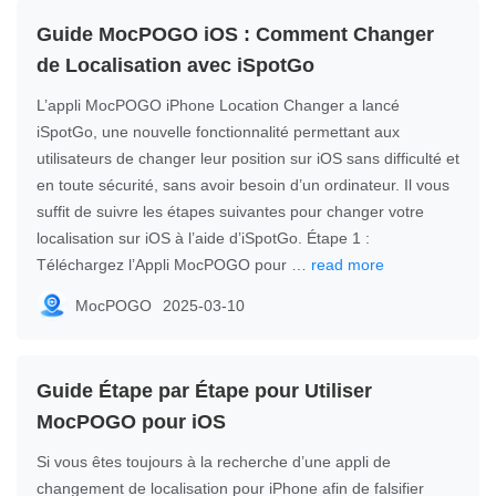
Guide MocPOGO iOS : Comment Changer
de Localisation avec iSpotGo
L’appli MocPOGO iPhone Location Changer a lancé
iSpotGo, une nouvelle fonctionnalité permettant aux
utilisateurs de changer leur position sur iOS sans difficulté et
en toute sécurité, sans avoir besoin d’un ordinateur. Il vous
suffit de suivre les étapes suivantes pour changer votre
localisation sur iOS à l’aide d’iSpotGo. Étape 1 :
Téléchargez l’Appli MocPOGO pour …
read more
MocPOGO
2025-03-10
Guide Étape par Étape pour Utiliser
MocPOGO pour iOS
Si vous êtes toujours à la recherche d’une appli de
changement de localisation pour iPhone afin de falsifier