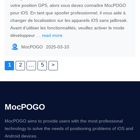
votre position GPS, alors vous devez connaître MocPOGO
pour iOS. En tant que spoofer professionnel, il vous aide à
changer de localisation sur les appareils iOS sans jailbreak.
Avant d’utiliser les fonctionnalités, veuillez activer le mode
développeur …
read more
MocPOGO
2025-03-10
1
2
…
5
>
MocPOGO
MocPOGO aims to provide users with the most professional
technology to solve the needs of positioning problems of iOS and
Android devices.