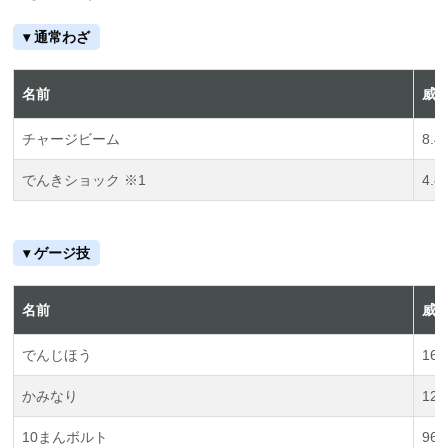
▾ 通常わざ
名前
威
チャージビーム
8.4/
でんきショック ※1
4.8/
▾ ゲージ技
名前
威
でんじほう
168
かみなり
120
10まんボルト
96/