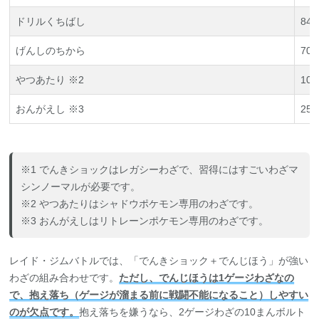
ドリルくちばし
84/
げんしのちから
70/
やつあたり ※2
10/
おんがえし ※3
25/
※1 でんきショックはレガシーわざで、習得にはすごいわざマ
シンノーマルが必要です。
※2 やつあたりはシャドウポケモン専用のわざです。
※3 おんがえしはリトレーンポケモン専用のわざです。
レイド・ジムバトルでは、「でんきショック＋でんじほう」が強い
わざの組み合わせです。
ただし、でんじほうは1ゲージわざなの
で、抱え落ち（ゲージが溜まる前に戦闘不能になること）しやすい
のが欠点です。
抱え落ちを嫌うなら、2ゲージわざの10まんボルト