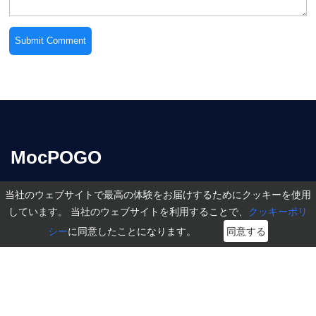
MocPOGO
MocPOGOは、iOS及びAndroidデバイスの位置情報に関するあら
ゆるニーズを解決し、最も高度な技術をユーザーに提供すること
を目指しています。
関連記事
サポート
当社のウェブサイトで最高の体験をお届けするためにクッキーを使用
ユーザーガイド
私たちについて
しています。 当社のウェブサイトを利用することで、
クッキーポリ
アプリ利用方法
サポートセンター
シー
に同意したことになります。
同意する
GPS位置情報変更
お問い合わせ
ポケモンGO
アフィリエイト
事業計画