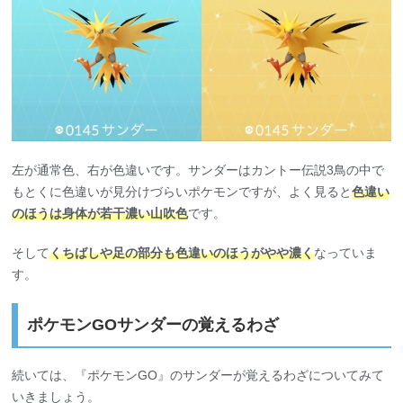
左が通常色、右が色違いです。サンダーはカントー伝説3鳥の中で
もとくに色違いが見分けづらいポケモンですが、よく見ると
色違い
のほうは身体が若干濃い山吹色
です。
そして
くちばしや足の部分も色違いのほうがやや濃く
なっていま
す。
ポケモンGOサンダーの覚えるわざ
続いては、『ポケモンGO』のサンダーが覚えるわざについてみて
いきましょう。