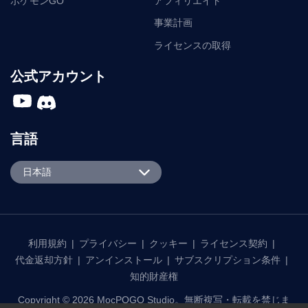
ポケモンGO
アフィリエイト
事業計画
ライセンスの取得
公式アカウント
言語
English
日本語
Español
Português
日本語
利用規約
|
プライバシー
|
クッキー
|
ライセンス契約
|
代金返却方針
|
アンインストール
|
サブスクリプション条件
|
한국어
知的財産権
繁體中文
Copyright © 2026 MocPOGO Studio。無断複写・転載を禁じま