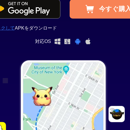
要の
今すぐ購
Android 位
置情報変更
アプリ
ックして
APKをダウンロード
対応OS