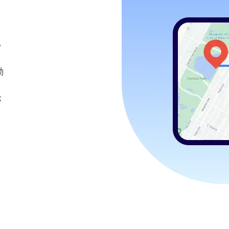
れ
動
、
が