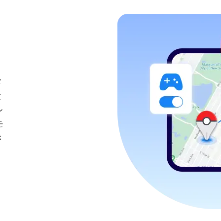
メ
意
レ
モ
き