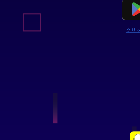
モン
GO
個体
値チ
クリ
ェッ
カー
（計
算
機）