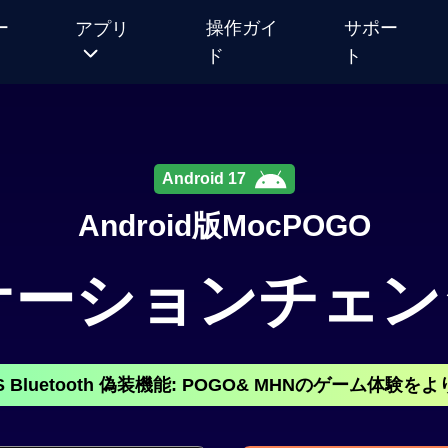
ー
操作ガイ
サポー
アプリ
ド
ト
MocPOGO
for iOS
Android 17
新しいネイ
Android版MocPOGO
ティブモー
ドでGPSを
 ロケーションチ
変更する
MocPOGO
for
Android
iOS Bluetooth 偽装機能: POGO& MHNのゲーム体験
ルート化不