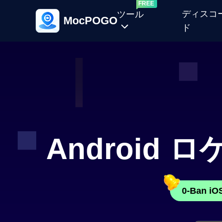
ディスコ
ツール
MocPOGO
ド
ポ
ケ
モ
ン
ラ
ン
Android
ダ
ム
発
生
0-Ban 
器
ポケ