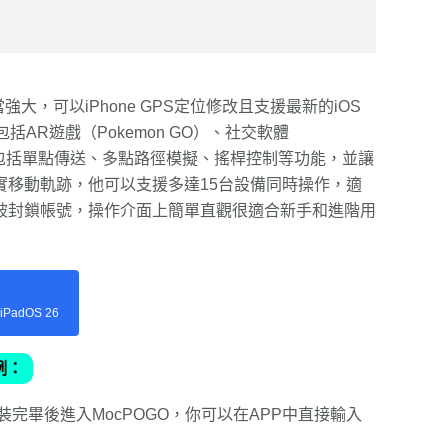
，可以iPhone GPS定位修改且支援最新的iOS
AR遊戲（Pokemon GO）、社交軟體
移動功能包括單點傳送、多點路徑模擬、搖桿控制等功能，並讓
實移動軌跡，他可以支援多達15台設備同時操作，適
被封鎖帳號，操作介面上簡單直觀很適合新手和進階用
r iPadOS 26
例：
裝完畢後進入MocPOGO，你可以在APP中直接輸入