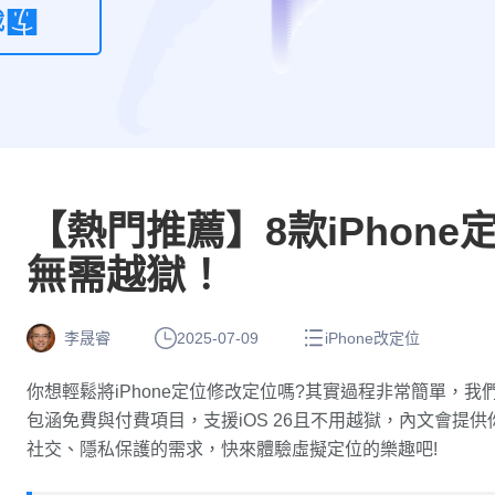
載
算
root
機
【熱門推薦】8款iPhon
無需越獄！
李晟睿
2025-07-09
iPhone改定位
你想輕鬆將iPhone定位修改定位嗎?其實過程非常簡單，我
包涵免費與付費項目，支援iOS 26且不用越獄，內文會提
社交、隱私保護的需求，快來體驗虛擬定位的樂趣吧!