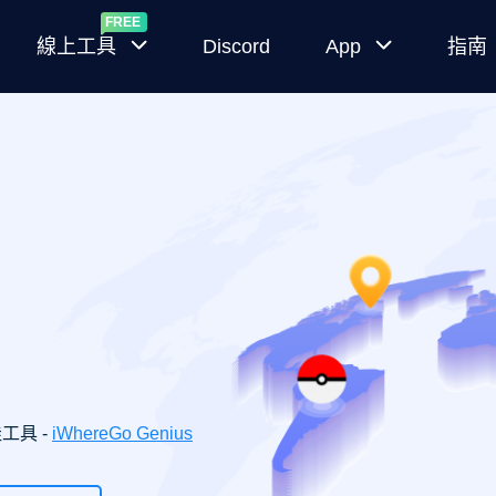
線上工具
Discord
App
指南
隨
MocPOGO
機
for iOS
寶
可
直接在官方
夢
App 上修改
生
iPhone 定位
成
MocPOGO
器
for
寶
Android
可
夢
Android 位
佳工具 -
iWhereGo Genius
IV
置更改應用
計
程式無需