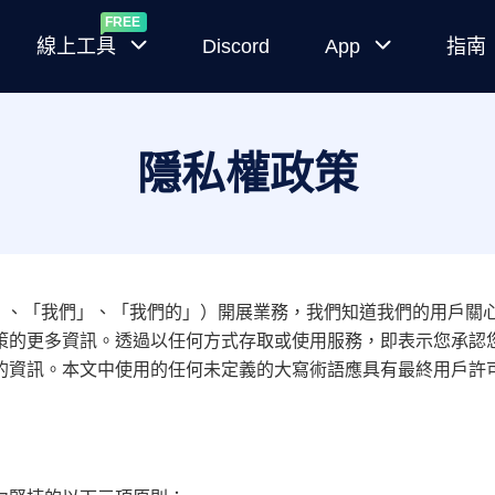
線上工具
Discord
App
指南
隨
MocPOGO
機
for iOS
隱私權政策
寶
可
直接在官方
夢
App 上修改
生
iPhone 定位
成
m（「本公司」、「我們」、「我們的」）開展業務，我們知道我們的
MocPOGO
器
策的更多資訊。透過以任何方式存取或使用服務，即表示您承認
for
的資訊。本文中使用的任何未定義的大寫術語應具有最終用戶許
寶
Android
可
夢
Android 位
IV
置更改應用
計
程式無需