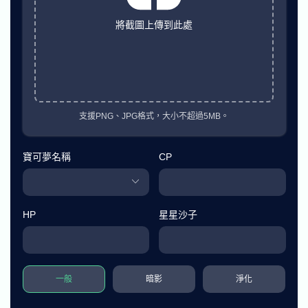
將截圖上傳到此處
支援PNG、JPG格式，大小不超過5MB。
寶可夢名稱
CP
HP
星星沙子
一般
暗影
淨化