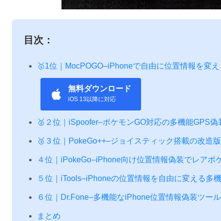
目次：
🥇1位｜MocPOGO–iPhoneで自由に位置情報を変
無料ダウンロード
iOS 13以降に対応
🥈２位｜iSpoofer–ポケモンGO対応の多機能GPS
🥉３位｜PokeGo++–ジョイスティック搭載の改造
４位｜iPokeGo–iPhone向け位置情報偽装でレ
５位｜iTools–iPhoneの位置情報を自由に変える
６位｜Dr.Fone–多機能なiPhone位置情報偽装ツー
まとめ