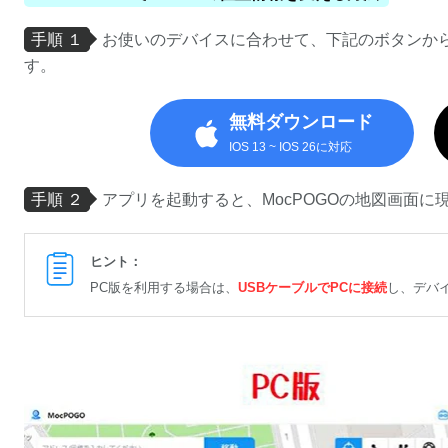
手順 １
お使いのデバイスに合わせて、下記のボタンから
す。
無料ダウンロード
IOS 13 ~ IOS 26に対応
手順 ２
アプリを起動すると、MocPOGOの地図画面に
ヒント：
PC版を利用する場合は、
USBケーブルでPCに接続
し、デバ