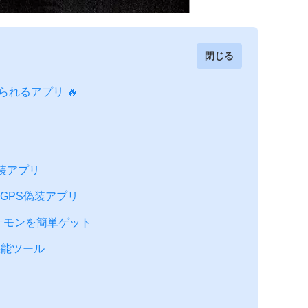
閉じる
えられるアプリ 🔥
偽装アプリ
版GPS偽装アプリ
アポケモンを簡単ゲット
多機能ツール
ル