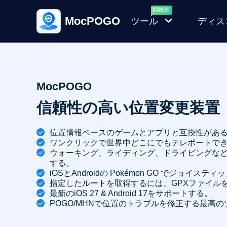
MocPOGO
ツール
ディス
ポ
ケ
モ
MocPOGO
ン
信頼性の高い位置変更装置
ラ
ン
位置情報ベースのゲームとアプリと互換性があ
ダ
ワンクリックで世界中どこにでもテレポートで
ム
ウォーキング、ライディング、ドライビングなど
する。
発
iOSとAndroidの Pokémon GO でジョイス
生
指定したルートを取得するには、GPXファイル
器
最新のiOS 27 & Android 17をサポートする。
POGO/MHNで位置のトラブルを修正する最高のツ
ポケ
モン