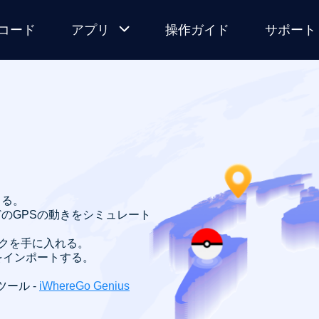
コード
アプリ
操作ガイド
サポート
MocPOGO
for iOS
新しいネイ
ティブモー
ドでGPSを
る
変更する
きる。
のGPSの動きをシミュレート
MocPOGO
for
ティックを手に入れる。
をインポートする。
Android
ール -
iWhereGo Genius
ルート化不
要の