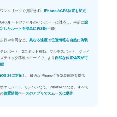
ワンクリックで脱獄せずに
iPhoneのGPS位置を変更
GPXルートファイルのインポートに対応し、事前に
設
定したルートを簡単に再利用
可能
歩行や車両など、
異なる速度で位置情報を自然に偽装
テレポート、2スポット移動、マルチスポット、ジョイ
スティック移動のモードで、より
自然な位置偽装が可
能
iOS 26に対応
し、最適なiPhone位置偽装体験を提供
ポケモンGO、モンハンなう、WhatsAppなど、すべて
の
位置情報ベースのアプリでスムーズに動作