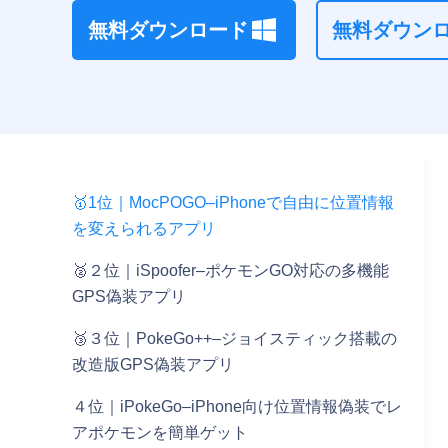
GO
無料ダウンロード
無料ダウン
個体
値チ
ェッ
カー
（計
算
機）
🥇1位｜MocPOGO–iPhoneで自由に位置情報
を変えられるアプリ
🥈２位｜iSpoofer–ポケモンGO対応の多機能
GPS偽装アプリ
🥉３位｜PokeGo++–ジョイスティック搭載の
改造版GPS偽装アプリ
４位｜iPokeGo–iPhone向け位置情報偽装でレ
アポケモンを簡単ゲット