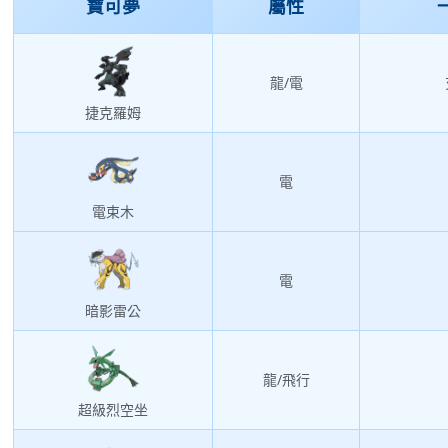
寶可夢
屬性
龍/電
捷克羅姆
電
電束木
電
暗影雷公
龍/飛行
超級烈空坐