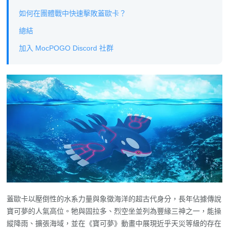
如何在團體戰中快速擊敗蓋歐卡？
總結
加入 MocPOGO Discord 社群
蓋歐卡以壓倒性的水系力量與象徵海洋的超古代身分，長年佔據傳說
寶可夢的人氣高位。牠與固拉多、烈空坐並列為豐緣三神之一，能操
縱降雨、擴張海域，並在《寶可夢》動畫中展現近乎天災等級的存在