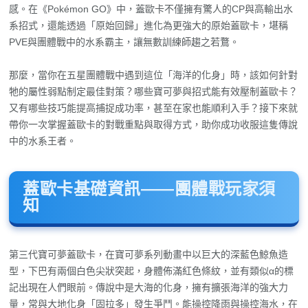
感。在《Pokémon GO》中，蓋歐卡不僅擁有驚人的CP與高輸出水
系招式，還能透過「原始回歸」進化為更強大的原始蓋歐卡，堪稱
PVE與團體戰中的水系霸主，讓無數訓練師趨之若鶩。
那麼，當你在五星團體戰中遇到這位「海洋的化身」時，該如何針對
牠的屬性弱點制定最佳對策？哪些寶可夢與招式能有效壓制蓋歐卡？
又有哪些技巧能提高捕捉成功率，甚至在家也能順利入手？接下來就
帶你一次掌握蓋歐卡的對戰重點與取得方式，助你成功收服這隻傳說
中的水系王者。
蓋歐卡基礎資訊——團體戰玩家須
知
第三代寶可夢蓋歐卡，在寶可夢系列動畫中以巨大的深藍色鯨魚造
型，下巴有兩個白色尖狀突起，身體佈滿紅色條紋，並有類似α的標
記出現在人們眼前。傳說中是大海的化身，擁有擴張海洋的強大力
量，常與大地化身「固拉多」發生爭鬥。能操控降雨與操控海水，在