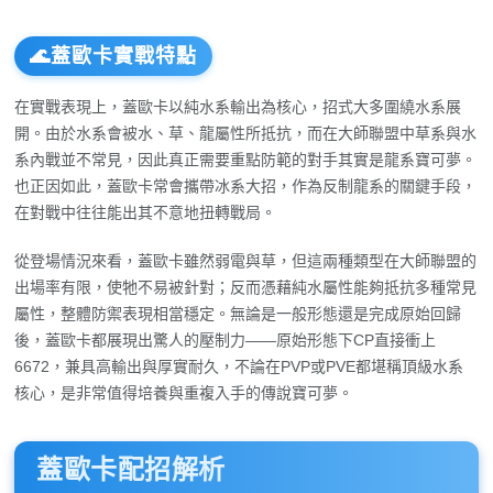
🌊蓋歐卡實戰特點
在實戰表現上，蓋歐卡以純水系輸出為核心，招式大多圍繞水系展
開。由於水系會被水、草、龍屬性所抵抗，而在大師聯盟中草系與水
系內戰並不常見，因此真正需要重點防範的對手其實是龍系寶可夢。
也正因如此，蓋歐卡常會攜帶冰系大招，作為反制龍系的關鍵手段，
在對戰中往往能出其不意地扭轉戰局。
從登場情況來看，蓋歐卡雖然弱電與草，但這兩種類型在大師聯盟的
出場率有限，使牠不易被針對；反而憑藉純水屬性能夠抵抗多種常見
屬性，整體防禦表現相當穩定。無論是一般形態還是完成原始回歸
後，蓋歐卡都展現出驚人的壓制力——原始形態下CP直接衝上
6672，兼具高輸出與厚實耐久，不論在PVP或PVE都堪稱頂級水系
核心，是非常值得培養與重複入手的傳說寶可夢。
蓋歐卡配招解析