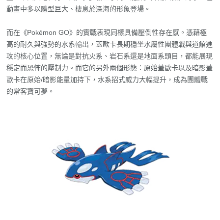
動畫中多以體型巨大、棲息於深海的形象登場。
而在《Pokémon GO》的實戰表現同樣具備壓倒性存在感。憑藉極
高的耐久與強勢的水系輸出，蓋歐卡長期穩坐水屬性團體戰與道館進
攻的核心位置，無論是對抗火系、岩石系還是地面系頭目，都能展現
穩定而恐怖的壓制力。而它的另外兩個形態：原始蓋歐卡以及暗影蓋
歐卡在原始/暗影能量加持下，水系招式威力大幅提升，成為團體戰
的常客寶可夢。