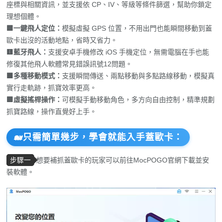
座標與相關資訊，並支援依 CP、IV、等級等條件篩選，幫助你鎖定
理想個體。
🟩一鍵飛人定位：
模擬虛擬 GPS 位置，不用出門也能瞬間移動到蓋
歐卡出沒的活動地點，省時又省力。
🟨藍牙飛人：
支援安卓手機修改 iOS 手機定位，無需電腦在手也能
修復其他飛人軟體常見錯誤訊號12問題。
🟧多種移動模式：
支援瞬間傳送、兩點移動與多點路線移動，模擬真
實行走軌跡，抓寶效率更高。
🟪虛擬搖桿操作：
可模擬手動移動角色，多方向自由控制，精準規劃
抓寶路線，操作直覺好上手。
🐋只需簡單幾步，學會就能入手蓋歐卡：
步驟一
想要補抓蓋歐卡的玩家可以前往MocPOGO官網下載並安
裝軟體。