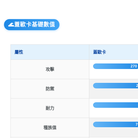
🌊蓋歐卡基礎數值
屬性
蓋歐卡
270
攻擊
防禦
耐力
7
種族值