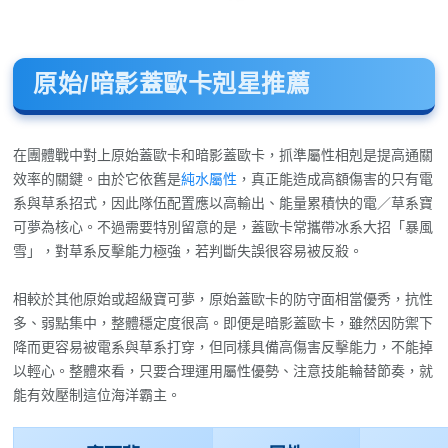
原始/暗影蓋歐卡剋星推薦
在團體戰中對上原始蓋歐卡和暗影蓋歐卡，抓準屬性相剋是提高通關
效率的關鍵。由於它依舊是
純水屬性
，真正能造成高額傷害的只有電
系與草系招式，因此隊伍配置應以高輸出、能量累積快的電／草系寶
可夢為核心。不過需要特別留意的是，蓋歐卡常攜帶冰系大招「暴風
雪」，對草系反擊能力極強，若判斷失誤很容易被反殺。
相較於其他原始或超級寶可夢，原始蓋歐卡的防守面相當優秀，抗性
多、弱點集中，整體穩定度很高。即便是暗影蓋歐卡，雖然因防禦下
降而更容易被電系與草系打穿，但同樣具備高傷害反擊能力，不能掉
以輕心。整體來看，只要合理運用屬性優勢、注意技能輪替節奏，就
能有效壓制這位海洋霸主。