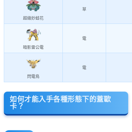
草
超級妙蛙花
電
暗影雷公電
電
閃電鳥
如何才能入手各種形態下的蓋歐
卡？