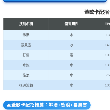
蓋歐卡配招
技能名稱
傷害屬性
EP
攀瀑
水
13
暴風雪
冰
14
打雷
電
10
水炮
水
13
衝浪
水
75
根源波動
水
13
🌊蓋歐卡配招推薦：攀瀑+衝浪+暴風雪