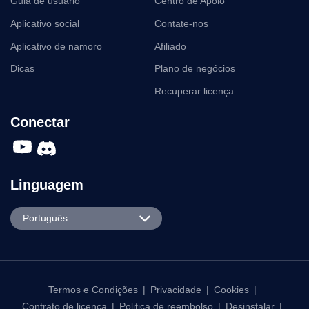
Guia de usuario
Centro de Apoio
Aplicativo social
Contate-nos
Aplicativo de namoro
Afiliado
Dicas
Plano de negócios
Recuperar licença
Conectar
Linguagem
English
Português
Español
Português
日本語
Termos e Condições
|
Privacidade
|
Cookies
|
Contrato de licença
|
Politica de reembolso
|
Desinstalar
|
한국어