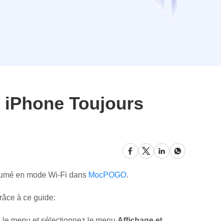
 iPhone Toujours
allumé en mode Wi-Fi dans
MocPOGO
.
râce à ce guide:
s le menu et sélectionnez le menu
Affichage et