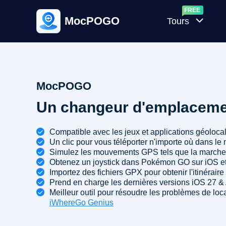
MocPOGO
Tours
Générate
aléatoire
de
MocPOGO
Pokémon
Un changeur d'emplacemen
Calculate
d'IV
Compatible avec les jeux et applications géolocal
Un clic pour vous téléporter n'importe où dans le
Pokémon
Simulez les mouvements GPS tels que la marche, l
GO
Obtenez un joystick dans Pokémon GO sur iOS et
Importez des fichiers GPX pour obtenir l'itinéraire 
Prend en charge les dernières versions iOS 27 &
Meilleur outil pour résoudre les problèmes de l
iWhereGo Genius