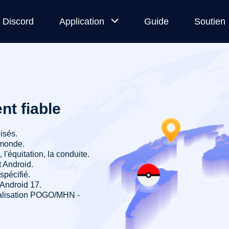
Discord
Application
Guide
Soutien
ur
MocPOGO
for iOS
Modifiez
t fiable
directement
ur
la position
isés.
iPhone sur
 monde.
les apps
'équitation, la conduite.
 Android.
officielles
spécifié.
 Android 17.
MocPOGO
ocalisation POGO/MHN -
for
Android