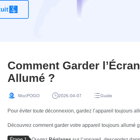
Application
uit
de
changement
de
localisation
Android
sans racine
Comment Garder l’Écran
Allumé ?
MocPOGO
2026-04-07
Guide
Pour éviter toute déconnexion, gardez l’appareil toujours 
Découvrez comment garder votre appareil toujours allumé g
Étape 1
Ouvrez
Réglages
sur l’appareil, descendez dan