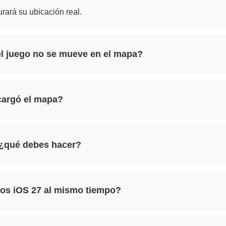
Aplicación
urará su ubicación real.
de cambio
de
ubicación
el juego no se mueve en el mapa?
de Android
sin root
argó el mapa?
 ¿qué debes hacer?
vos iOS 27 al mismo tiempo?