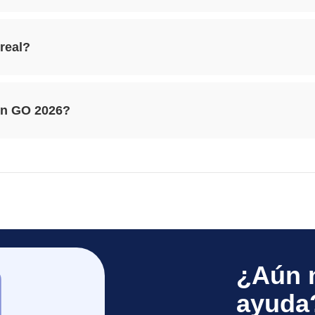
real?
on GO 2026?
¿Aún 
ayuda