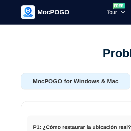
MocPOGO
Tour
Gene
Casua
Pok
Prob
Calc
de IV
Pok
MocPOGO for Windows & Mac
GO
P1: ¿Cómo restaurar la ubicación real?