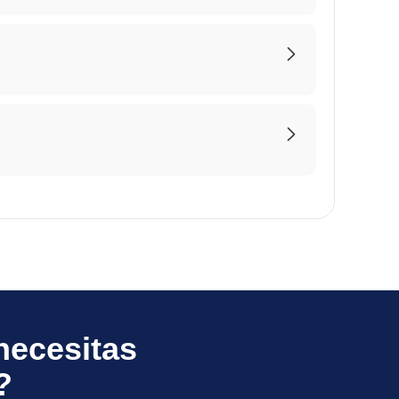
necesitas
?